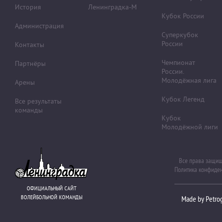
История
Ленинградка-М
Кубок России
Администрация
Суперкубок
России
Контакты
Чемпионат
Партнёры
России.
Молодёжная лига
Арены
Кубок Легенд
Все результаты
команды
Кубок
Молодёжной лиги
Все права защи
Политика конфиде
ОФИЦИАЛЬНЫЙ САЙТ
ВОЛЕЙБОЛЬНОЙ КОМАНДЫ
Made by Petro