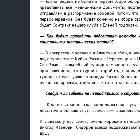
— Елена Гендель не была на первом сборе белору
представить все медицинские документы, подтв
отправляем в распоряжение сборной, потому что 
первоочередное. Она будет конечно на сборе св
будет. Контракт нашего клуба с Еленой подписан.
— Как будет проходить подготовка команды к 
контрольных товарищеских матчей?
— В воскресенье уезжаем в Алушту на сбор, в нач
двух туров этапе Кубка России в Череповце и в 
Сан-Рэмо – сильнейший турнир чемпионов с учас
приглашение на этот турнир второй год подряд о
турнир хотели лучшие команды России. Конечно, в
очень постараемся, чтобы после этого года нас оп
— Следует ли забыть на период кризиса о строит
— Как ни странно, мы продолжаем по чуть-ч
достаточно большой путь, сейчас земля закреплена
К счастью, у нас сейчас очень хорошие отноше
Виктор Иванович Сидоров всегда поддерживают н
душу.