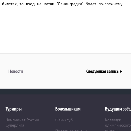
 билетах, то вход на матчи "Ленинградки" будет по-прежнему
Новости
Следующая запись
Турниры
Болельщикам
Будущим звёз
Чемпионат России.
Фан-клуб
Колледж
Суперлига
олимпийского
резерва