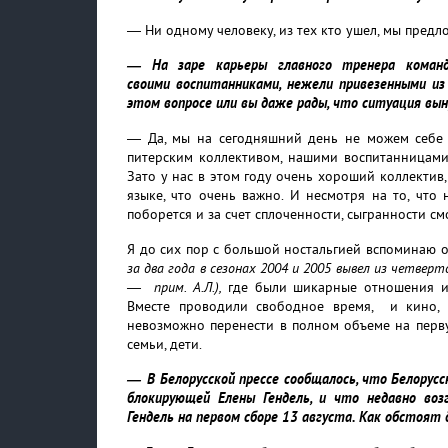
— Ни одному человеку, из тех кто ушел, мы предл
— На заре карьеры главного тренера команд
своими воспитанниками, нежели привезенными из
этом вопросе или вы даже рады, что ситуация вы
— Да, мы на сегодняшний день не можем себе 
питерским коллективом, нашими воспитанницами
Зато у нас в этом году очень хороший коллектив
языке, что очень важно. И несмотря на то, что
поборется и за счет сплоченности, сыгранности см
Я до сих пор с большой ностальгией вспоминаю 
за два года в сезонах 2004 и 2005 вывел из четвер
— прим. А.Л.),
где были шикарные отношения и 
Вместе проводили свободное время, и кино, 
невозможно перенести в полном объеме на перву
семьи, дети.
—
В Белорусской прессе сообщалось, что Белору
блокирующей Елены Гендель, и что недавно воз
Гендель на первом сборе 13 августа. Как обстоят