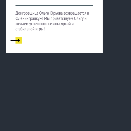
Доигровщица Ольга Юрьева возвращается в
«Ленинградку»! Мы приветствуем Ольгу и
желаем успешного сезона, яркой и
стабильной игры!