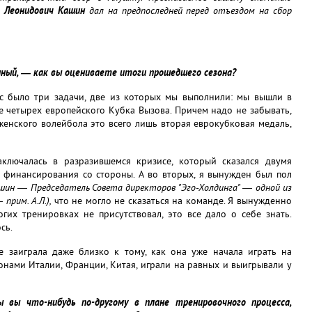
р Леонидович Кашин
дал на предпоследней перед отъездом на сбор
нный, — как вы оцениваете итоги прошедшего сезона?
 было три задачи, две из которых мы выполнили: мы вышли в
е четырех европейского Кубка Вызова. Причем надо не забывать,
женского волейбола это всего лишь вторая еврокубковая медаль,
аключалась в разразившемся кризисе, который сказался двумя
 финансирования со стороны. А во вторых, я вынужден был пол
ашин — Председатель Совета директоров "Эго-Холдинга" — одной из
прим. А.Л.),
что не могло не сказаться на команде. Я вынужденно
гих тренировках не присутствовал, это все дало о себе знать.
сь.
 заиграла даже близко к тому, как она уже начала играть на
онами Италии, Франции, Китая, играли на равных и выигрывали у
 вы что-нибудь по-другому в плане тренировочного процесса,