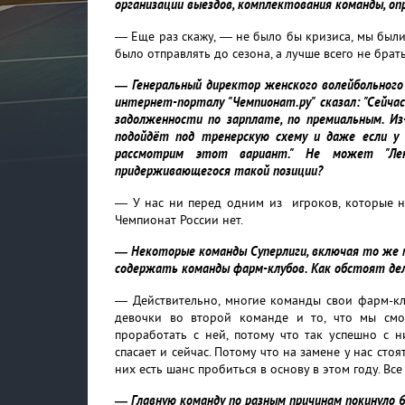
организации выездов, комплектования команды, о
— Еще раз скажу, — не было бы кризиса, мы были 
было отправлять до сезона, а лучше всего не брат
— Генеральный директор женского волейбольного
интернет-порталу "Чемпионат.ру" сказал: "Сейча
задолженности по зарплате, по премиальным. Из
подойдёт под тренерскую схему и даже если у 
рассмотрим этот вариант." Не может "Лени
придерживающегося такой позиции?
— У нас ни перед одним из игроков, которые на
Чемпионат России нет.
— Некоторые команды Суперлиги, включая то же м
содержать команды фарм-клубов. Как обстоят дела
— Действительно, многие команды свои фарм-кл
девочки во второй команде и то, что мы смо
проработать с ней, потому что так успешно с 
спасает и сейчас. Потому что на замене у нас стоя
них есть шанс пробиться в основу в этом году. Все
— Главную команду по разным причинам покинуло 6