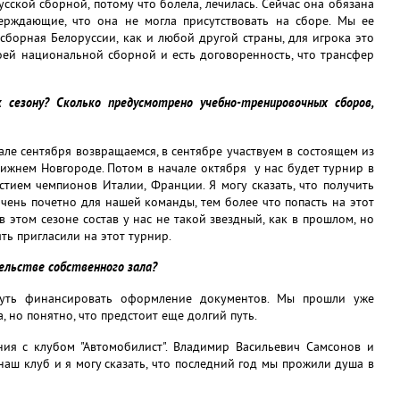
сской сборной, потому что болела, лечилась. Сейчас она обязана
ерждающие, что она не могла присутствовать на сборе. Мы ее
сборная Белоруссии, как и любой другой страны, для игрока это
оей национальной сборной и есть договоренность, что трансфер
сезону? Сколько предусмотрено учебно-тренировочных сборов,
але сентября возвращаемся, в сентябре участвуем в состоящем из
Нижнем Новгороде. Потом в начале октября у нас будет турнир в
тием чемпионов Италии, Франции. Я могу сказать, что получить
чень почетно для нашей команды, тем более что попасть на этот
 этом сезоне состав у нас не такой звездный, как в прошлом, но
ять пригласили на этот турнир.
ельстве собственного зала?
уть финансировать оформление документов. Мы прошли уже
, но понятно, что предстоит еще долгий путь.
ния с клубом "Автомобилист". Владимир Васильевич Самсонов и
аш клуб и я могу сказать, что последний год мы прожили душа в