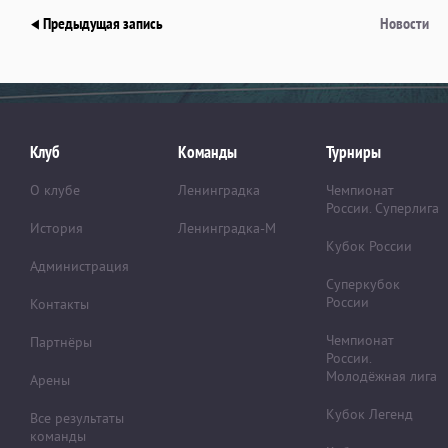
Предыдущая запись
Новости
Клуб
Команды
Турниры
О клубе
Ленинградка
Чемпионат
России. Суперлига
История
Ленинградка-М
Кубок России
Администрация
Суперкубок
России
Контакты
Чемпионат
Партнёры
России.
Молодёжная лига
Арены
Кубок Легенд
Все результаты
команды