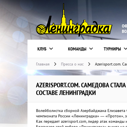
ОФ
ВО
КЛУБ
КОМАНДЫ
ТУРНИРЫ
Главная
Пресса о нас
Azerisport.com. 
AZERISPORT.COM. САМЕДОВА СТАЛА
СОСТАВЕ ЛЕНИНГРАДКИ
Волейболистка сборной Азербайджана Елизавета 
чемпионата России «Ленинградка» — «Протон», за
Как передает azerisport.com, лидер атак команды 
Благодаря этой победе «Ленинградка» вышла на пя