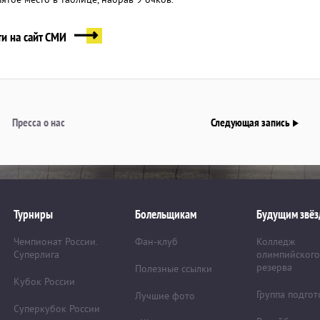
и на сайт СМИ
Пресса о нас
Следующая запись
Турниры
Болельщикам
Будущим звёз
Чемпионат России.
Фан-клуб
Колледж
Суперлига
олимпийского
резерва
Полезные ссылки
Кубок России
Группа подгот
Лучшие фото
Суперкубок России