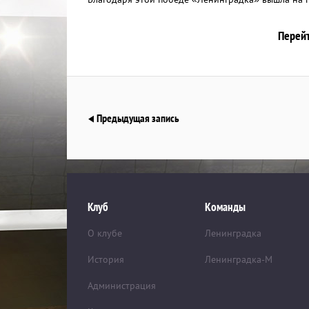
Перейт
Предыдущая запись
Клуб
Команды
О клубе
Ленинградка
История
Ленинградка-М
Администрация