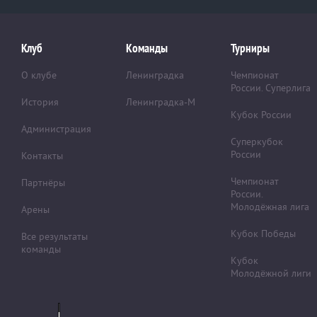
Клуб
Команды
Турниры
О клубе
Ленинградка
Чемпионат
России. Суперлига
История
Ленинградка-М
Кубок России
Администрация
Суперкубок
России
Контакты
Чемпионат
Партнёры
России.
Молодёжная лига
Арены
Кубок Победы
Все результаты
команды
Кубок
Молодёжной лиги